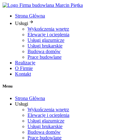
Przejdź
do
Strona Główna
treści
Usługi
Wykończenia wnętrz
Elewacje i ocieplenia
Usługi glazurnicze
Usługi brukarskie
Budowa domów
Prace budowlane
Realizacje
O Firmie
Kontakt
Menu
Strona Główna
Usługi
Wykończenia wnętrz
Elewacje i ocieplenia
Usługi glazurnicze
Usługi brukarskie
Budowa domów
Prace budowlane